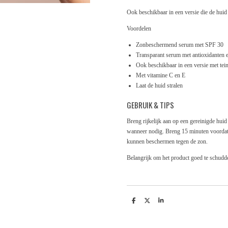
Ook beschikbaar in een versie die de huid 
Voordelen
Zonbeschermend serum met SPF 30
Transparant serum met antioxidanten 
Ook beschikbaar in een versie met tei
Met vitamine C en E
Laat de huid stralen
GEBRUIK & TIPS
Breng rijkelijk aan op een gereinigde huid (
wanneer nodig. Breng 15 minuten voordat 
kunnen beschermen tegen de zon.
Belangrijk om het product goed te schudd
D
D
S
e
e
h
l
e
a
e
l
r
n
e