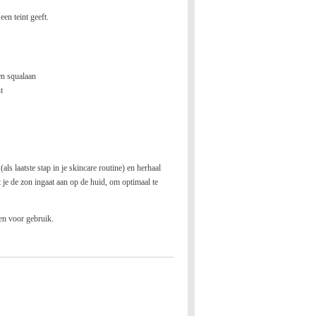
een teint geeft.
en squalaan
nt
als laatste stap in je skincare routine) en herhaal
je de zon ingaat aan op de huid, om optimaal te
en voor gebruik.