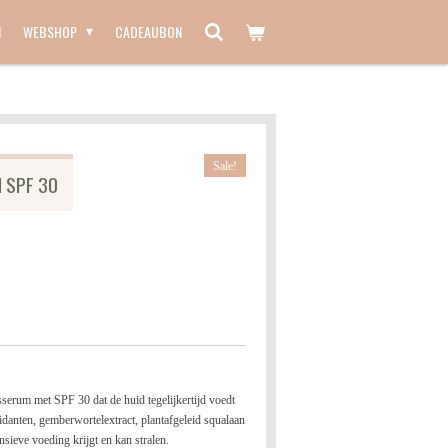
N
WEBSHOP
CADEAUBON
Sale!
 SPF 30
serum met SPF 30 dat de huid tegelijkertijd voedt
danten, gemberwortelextract, plantafgeleid squalaan
nsieve voeding krijgt en kan stralen.