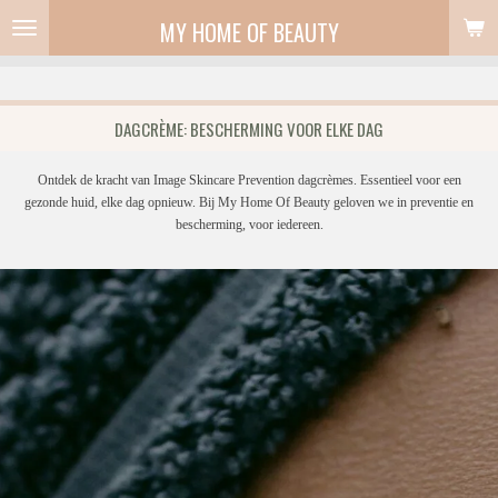
Ga
MY HOME OF BEAUTY
direct
naar
de
hoofdinhoud
DAGCRÈME: BESCHERMING VOOR ELKE DAG
Ontdek de kracht van Image Skincare Prevention dagcrèmes. Essentieel voor een
gezonde huid, elke dag opnieuw. Bij My Home Of Beauty geloven we in preventie en
bescherming, voor iedereen.