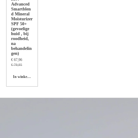
Advanced
Smartblen
d Mineral
Moisturizer
SPF 50+
(gevoelige
huid , bij
roodheid,
na
behandelin
gen)
€ 67,96
€ 79,95
In winkelwagen