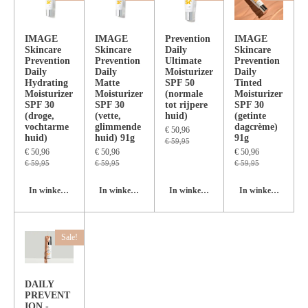
IMAGE
IMAGE
Prevention
IMAGE
Skincare
Skincare
Daily
Skincare
Prevention
Prevention
Ultimate
Prevention
Daily
Daily
Moisturizer
Daily
Hydrating
Matte
SPF 50
Tinted
Moisturizer
Moisturizer
(normale
Moisturizer
SPF 30
SPF 30
tot rijpere
SPF 30
(droge,
(vette,
huid)
(getinte
vochtarme
glimmende
dagcrème)
€ 50,96
huid)
huid) 91g
91g
€ 59,95
€ 50,96
€ 50,96
€ 50,96
€ 59,95
€ 59,95
€ 59,95
In winkelwagen
In winkelwagen
In winkelwagen
In winkelwagen
Sale!
DAILY
PREVENT
ION -