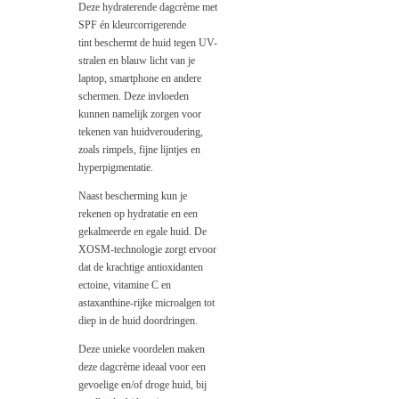
Deze hydraterende dagcrème met
SPF
én kleurcorrigerende
tint
beschermt de huid tegen UV-
stralen en blauw licht van je
laptop, smartphone en andere
schermen. Deze invloeden
kunnen namelijk zorgen voor
tekenen van huidveroudering,
zoals rimpels, fijne lijntjes en
hyperpigmentatie.
Naast bescherming kun je
rekenen op hydratatie en een
gekalmeerde en egale huid. De
XOSM-technologie zorgt ervoor
dat de krachtige antioxidanten
ectoine, vitamine C en
astaxanthine-rijke microalgen tot
diep in de huid doordringen.
Deze unieke voordelen maken
deze dagcrème ideaal voor een
gevoelige en/of droge huid, bij