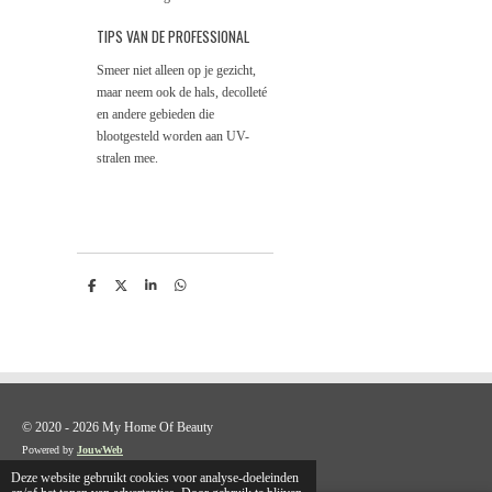
TIPS VAN DE PROFESSIONAL
Smeer niet alleen op je gezicht,
maar neem ook de hals, decolleté
en andere gebieden die
blootgesteld worden aan UV-
stralen mee.
D
D
S
D
e
e
h
e
l
e
a
l
e
l
r
e
n
e
n
© 2020 - 2026 My Home Of Beauty
Powered by
JouwWeb
Deze website gebruikt cookies voor analyse-doeleinden