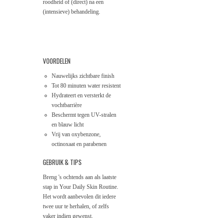
roodheid of (direct) na een
(intensieve) behandeling.
VOORDELEN
Nauwelijks zichtbare finish
Tot 80 minuten water resistent
Hydrateert en versterkt de
vochtbarrière
Beschermt tegen UV-stralen
en blauw licht
Vrij van oxybenzone,
octinoxaat en parabenen
GEBRUIK & TIPS
Breng 's ochtends aan als laatste
stap in Your Daily Skin Routine.
Het wordt aanbevolen dit iedere
twee uur te herhalen, of zelfs
vaker indien gewenst.