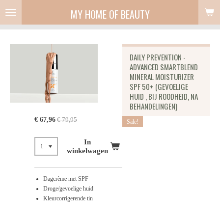
Ga
MY HOME OF BEAUTY
direct
naar
de
hoofdinhoud
DAILY PREVENTION -
ADVANCED SMARTBLEND
MINERAL MOISTURIZER
SPF 50+ (GEVOELIGE
HUID , BIJ ROODHEID, NA
BEHANDELINGEN)
€ 67,96
€ 79,95
Sale!
In
winkelwagen
Dagcrème met SPF
Droge/gevoelige huid
Kleurcorrigerende tin