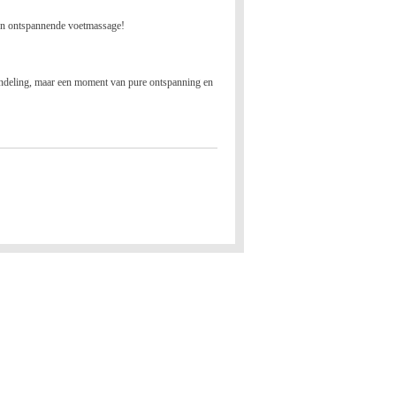
een ontspannende voetmassage!
handeling, maar een moment van pure ontspanning en