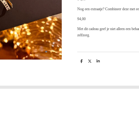
Nog een extraatje? Combineer deze met 
94,00
Met dit cadeau geef je niet alleen een be
zelfzorg.
D
D
S
e
e
h
l
e
a
e
l
r
n
e