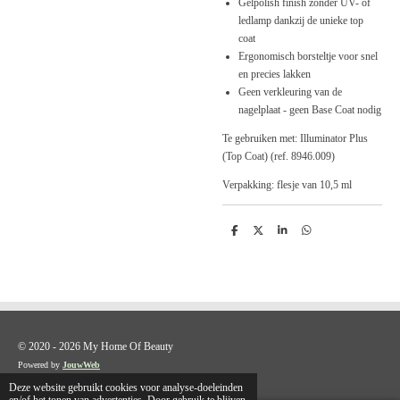
Gelpolish finish zonder UV- of
ledlamp dankzij de unieke top
coat
Ergonomisch borsteltje voor snel
en precies lakken
Geen verkleuring van de
nagelplaat - geen Base Coat nodig
Te gebruiken met: Illuminator Plus
(Top Coat) (ref. 8946.009)
Verpakking: flesje van 10,5 ml
D
D
S
D
e
e
h
e
l
e
a
l
e
l
r
e
n
e
n
© 2020 - 2026 My Home Of Beauty
Powered by
JouwWeb
Deze website gebruikt cookies voor analyse-doeleinden