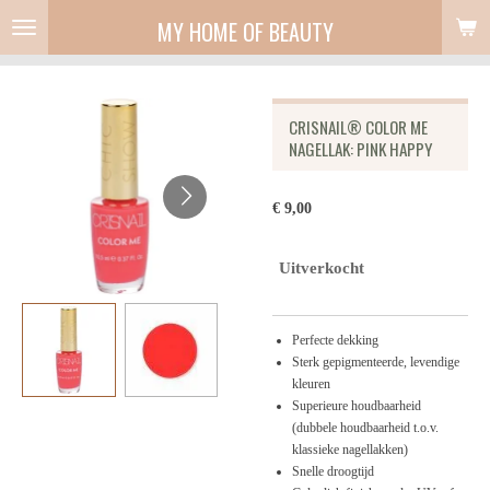
Ga
MY HOME OF BEAUTY
direct
naar
de
hoofdinhoud
CRISNAIL® COLOR ME
NAGELLAK: PINK HAPPY
€ 9,00
Uitverkocht
Perfecte dekking
Sterk gepigmenteerde, levendige
kleuren
Superieure houdbaarheid
(dubbele houdbaarheid t.o.v.
klassieke nagellakken)
Snelle droogtijd