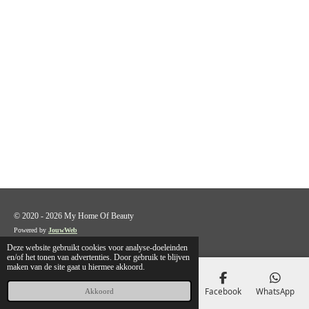
© 2020 - 2026 My Home Of Beauty
Powered by
JouwWeb
Deze website gebruikt cookies voor analyse-doeleinden
en/of het tonen van advertenties. Door gebruik te blijven
maken van de site gaat u hiermee akkoord.
E-mailadres
Telefoonnummer
Kaart
Facebook
WhatsApp
Akkoord