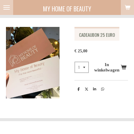
Ga
MY HOME OF BEAUTY
direct
naar
de
hoofdinhoud
CADEAUBON 25 EURO
€ 25,00
In
winkelwagen
D
D
S
D
e
e
h
e
l
e
a
l
e
l
r
e
n
e
n